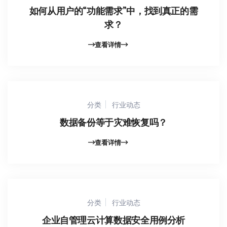
如何从用户的“功能需求”中，找到真正的需
求？
查看详情
分类
行业动态
数据备份等于灾难恢复吗？
查看详情
分类
行业动态
企业自管理云计算数据安全用例分析