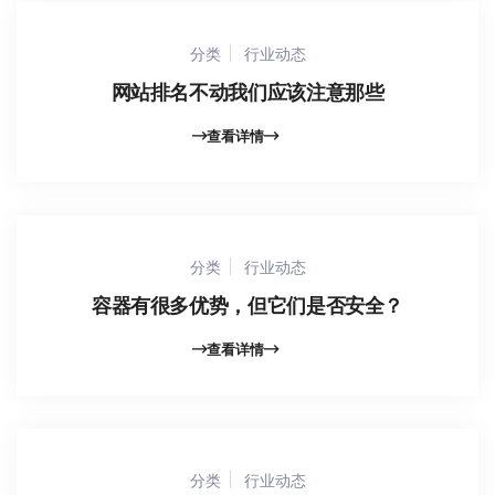
分类
行业动态
网站排名不动我们应该注意那些
查看详情
分类
行业动态
容器有很多优势，但它们是否安全？
查看详情
分类
行业动态