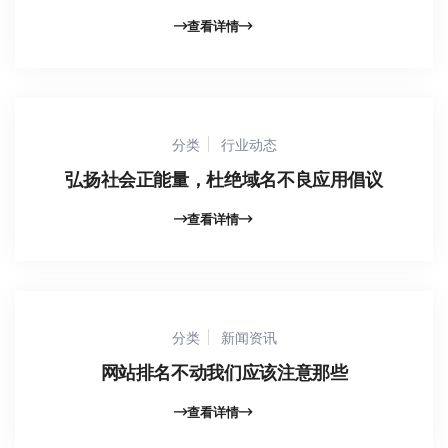
查看详情
分类
行业动态
弘扬社会正能量，杜绝域名不良应用倡议
查看详情
分类
新闻资讯
网站排名不动我们应该注意那些
查看详情