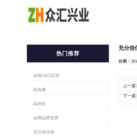
充分信
热门推荐
分类：
营
全网O2O互动
上一篇:
高传播
下一篇:
高转化
全网品牌造势
充分信任你